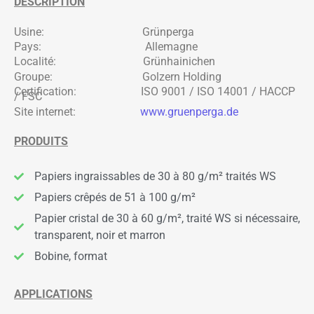
DESCRIPTION
Usine: Grünperga
Pays: Allemagne
Localité: Grünhainichen
Groupe: Golzern Holding
Certification: ISO 9001 / ISO 14001 / HACCP
/ FSC
Site internet:
www.gruenperga.de
PRODUITS
Papiers ingraissables de 30 à 80 g/m² traités WS
Papiers crêpés de 51 à 100 g/m²
Papier cristal de 30 à 60 g/m², traité WS si nécessaire,
transparent, noir et marron
Bobine, format
APPLICATIONS